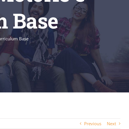
m Base
curriculum Base
Previous
Next