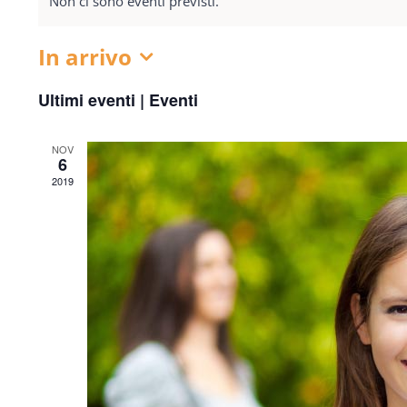
Non ci sono eventi previsti.
In arrivo
Seleziona
Ultimi eventi | Eventi
la
data.
NOV
6
2019